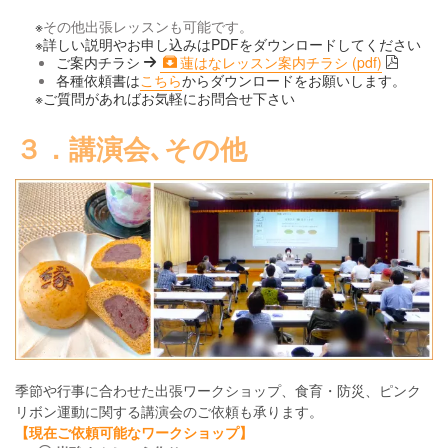
※
その他出張レッスンも可能です。
※詳しい説明やお申し込みはPDFをダウンロードしてください
ご案内チラシ
蓮はなレッスン案内チラシ (pdf)
各種依頼書は
こちら
からダウンロードをお願いします。
※ご質問があればお気軽にお問合せ下さい
３．講演会､その他
季節や行事に合わせた出張ワークショップ、食育・防災、ピンク
リボン運動に関する講演会のご依頼も承ります。
【現在ご依頼可能なワークショップ】