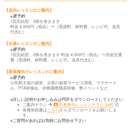
【店内レッスンのご案内】
※要予約
1回完結型、2柄を巻きます
料金 4,500円（税込）〜（受講料、材料費、レシピ代、道具
代含む）
【出張レッスンのご案内】
※要予約
1回完結型、2柄を巻きます 料金 4,500円（税込）〜別途交通
費（受講料、材料費、レシピ代、道具代含む）
【団体様向けレッスンのご案内】
※要予約
公民館主催の講座、企業の顧客サービス講座、ママサーク
ル、PTA研修会、幼稚園教職員研修、塾イベントなど
※詳しい説明やお申し込みはPDFをダウンロードしてください
ご案内チラシ
手巻寿司レッスンチラシ (pdf)
各種依頼書は
こちら
からダウンロードをお願いしま
す。
※ご質問があればお気軽にお問合せ下さい