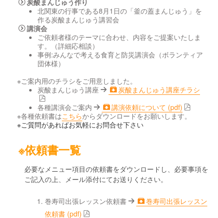
炭酸まんじゅう作り
北関東の行事である8月1日の「釜の蓋まんじゅう」を
作る炭酸まんじゅう講習会
講演会
ご依頼者様のテーマに合わせ、内容をご提案いたしま
す。（詳細応相談）
事例:みんなで考える食育と防災講演会（ボランティア
団体様）
※ご案内用のチラシをご用意しました。
炭酸まんじゅう講座
炭酸まんじゅう講座チラシ
各種講演会ご案内
講演依頼について (pdf)
※各種依頼書は
こちら
からダウンロードをお願いします。
※ご質問があればお気軽にお問合せ下さい
※依頼書一覧
必要なメニュー項目の依頼書をダウンロードし、必要事項を
ご記入の上、メール添付にてお送りください。
巻寿司出張レッスン依頼書
巻寿司出張レッスン
依頼書 (pdf)