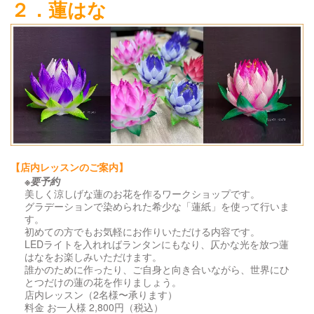
２．蓮はな
【店内レッスンのご案内】
※要予約
美しく涼しげな蓮のお花を作るワークショップです。
グラデーションで染められた希少な「蓮紙」を使って行いま
す。
初めての方でもお気軽にお作りいただける内容です。
LEDライトを入れればランタンにもなり、仄かな光を放つ蓮
はなをお楽しみいただけます。
誰かのために作ったり、ご自身と向き合いながら、世界にひ
とつだけの蓮の花を作りましょう。
店内レッスン（2名様〜承ります）
料金 お一人様 2,800円（税込）