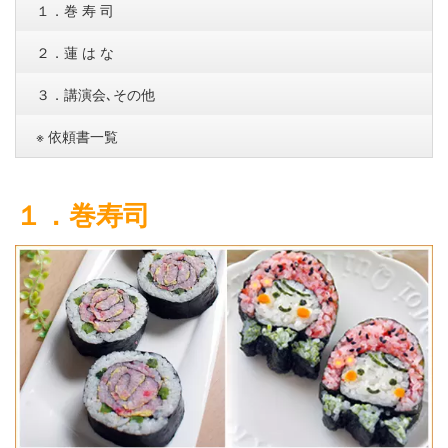
１．巻 寿 司
２．蓮 は な
３．講演会､その他
※ 依頼書一覧
１．巻寿司