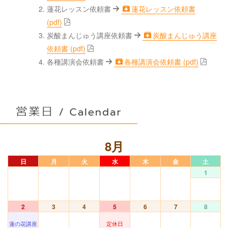
蓮花レッスン依頼書
蓮花レッスン依頼書
(pdf)
炭酸まんじゅう講座依頼書
炭酸まんじゅう講座
依頼書 (pdf)
各種講演会依頼書
各種講演会依頼書 (pdf)
8月
日
月
火
水
木
金
土
1
2
3
4
5
6
7
8
蓮の花講座
定休日